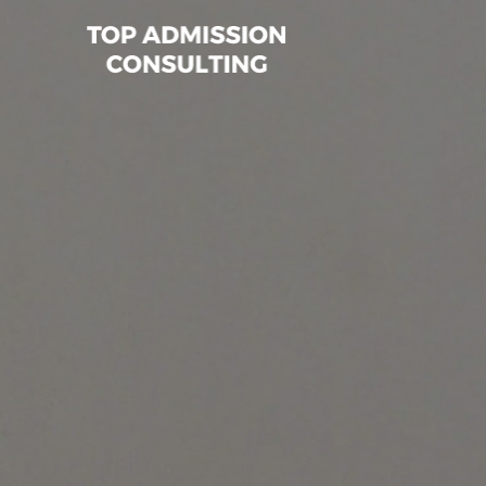
跳
至
内
容