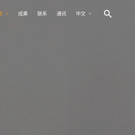
搜
目
成果
联系
通讯
中文
索