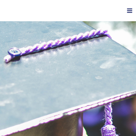
跳
MA
至
M
内
容